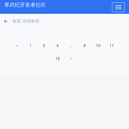
寒武纪开发者社区
Toggle
naviga
首页
/
活动资讯
/
1
3
4
...
9
10
11
<
12
>