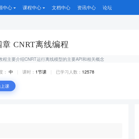
源中心
课程中心
文档中心
资讯中心
论坛
章 CNRT离线编程
教程主要介绍CNRT运行离线模型的主要API和相关概念
度：
中
|
课时：
1节课
|
已学习人数：
12578
始上课