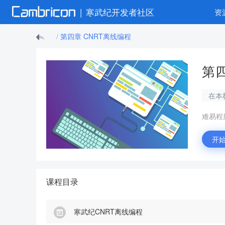
|
寒武纪开发者社区
资
第四章 CNRT离线编程
/
第四
在本
难易程
开
课程目录
寒武纪CNRT离线编程