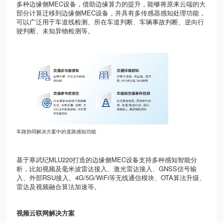
多种边缘侧
MEC
设备，借助边缘算力的提升，能够将原来云端的大
部分计算迁移到边缘侧
MEC
设备，并具有多传感器感知处理功能，
可以广泛用于车道线检测、所在车道判断、车辆事故判断、逆向行
驶判断、未知异物检测等。
车路协同解决方案中的道路感知功能
基于寒武纪
MLU220
打造的边缘侧
MEC
设备支持多种感知智能分
析，比如视频及毫米波雷达接入、激光雷达接入、
GNSS
信号输
入、外部
RSU
接入、
4G/5G/WiFi
等无线通信模块、
OTA
算法升级、
雷达及视频融合算法加速等。
视频云联网解决方案