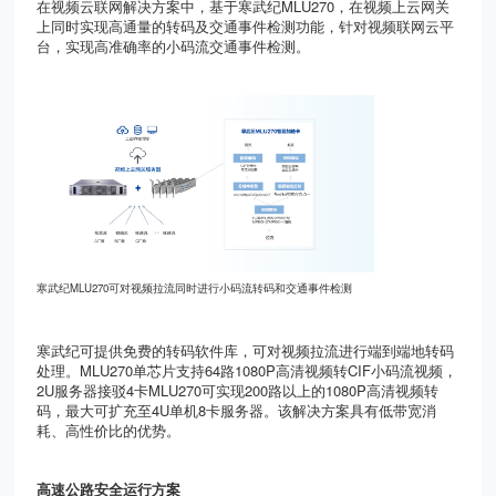
在视频云联网解决方案中，基于寒武纪
MLU270
，在视频上云网关
上同时实现高通量的转码及交通事件检测功能，针对视频联网云平
台，实现高准确率的小码流交通事件检测。
寒武纪
MLU270
可对视频拉流同时进行小码流转码和交通事件检测
寒武纪可提供免费的转码软件库，可对视频拉流进行端到端地转码
处理。
MLU270
单芯片支持
64
路
1080P
高清视频转
CIF
小码流视频，
2U
服务器接驳
4
卡
MLU270
可实现
200
路以上的
1080P
高清视频转
码，最大可扩充至
4U
单机
8
卡服务器。该解决方案具有低带宽消
耗、高性价比的优势。
高速公路安全运行方案