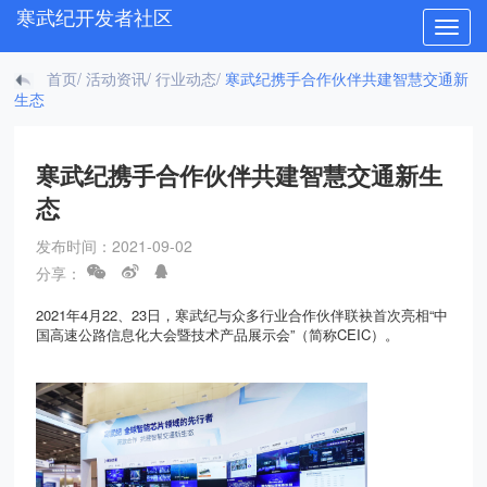
寒武纪开发者社区
Toggle
naviga
首页
/
活动资讯
/
行业动态
/
寒武纪携手合作伙伴共建智慧交通新
生态
寒武纪携手合作伙伴共建智慧交通新生
态
发布时间：2021-09-02
分享：
2021年4
月
22
、
23
日，寒武纪与众多行业合作伙伴联袂首次亮相“中
国高速公路信息化大会暨技术产品展示会”（简称
CEIC
）。