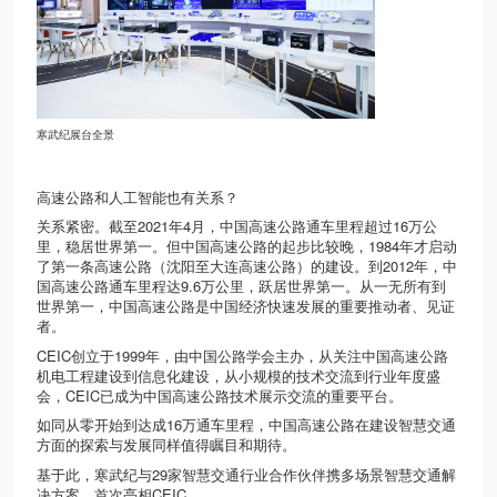
寒武纪展台全景
高速公路和人工智能也有关系？
关系紧密。截至
2021
年
4
月，中国高速公路通车里程超过
16
万公
里，稳居世界第一。但中国高速公路的起步比较晚，
1984
年才启动
了第一条高速公路（沈阳至大连高速公路）的建设。到
2012
年，中
国高速公路通车里程达
9.6
万公里，跃居世界第一。从一无所有到
世界第一，中国高速公路是中国经济快速发展的重要推动者、见证
者。
CEIC
创立于
1999
年，由中国公路学会主办，从关注中国高速公路
机电工程建设到信息化建设，从小规模的技术交流到行业年度盛
会，
CEIC
已成为中国高速公路技术展示交流的重要平台。
如同从零开始到达成
16
万通车里程，中国高速公路在建设智慧交通
方面的探索与发展同样值得瞩目和期待。
基于此，寒武纪与
29
家智慧交通行业合作伙伴携多场景智慧交通解
决方案，首次亮相
CEIC
。