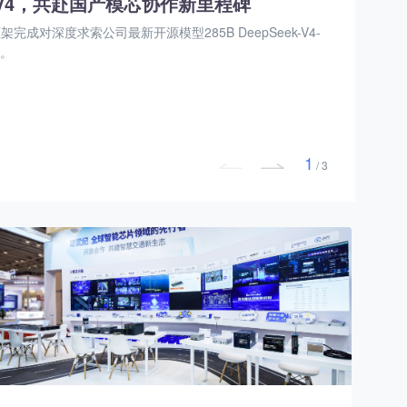
eek-V4，共赴国产模芯协作新里程碑
架完成对深度求索公司最新开源模型285B DeepSeek-V4-
配。
1
/
3