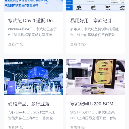
寒武纪 Day 0 适配 DeepSeek-V4，共赴国产模芯协作新里程碑
易用好用，寒武纪引领AI芯片软件新生态
2026年4月24日，寒武纪已基于
多年来，寒武纪坚持训练推理融
vLLM 推理框架完成对深度求索
合、统一的基础软件平台研发策
公司最新开源模型285B
略，构建从自研芯片架构到高性
查看详情>
查看详情>
DeepSeek-V4-flash 和1.6T
能软件平台的完整体系，实现了
DeepSeek-V4-pro的 Day 0 适
计算架构、编译优化与算法调度
配。
的深度融合：硬件为算法提供极
致的并行性能与能效比，软件则
通过编译优化、调度策略与模型
适配，让每一份算力都被充分释
放。
硬核产品、多行业落地案例，寒武纪强势亮相2021 WAIC
寒武纪MLU220-SOM荣获亚洲智能交通旗舰展2021年度“创新产品”
7月7日—10日，2021世界人工
2021年6月17日，寒武纪亮相
智能大会在上海举办，作为全球
2021上海国际交通工程、智能交
智能芯片领域的先行者，寒武纪
通技术与设施展览会。寒武纪
查看详情>
查看详情>