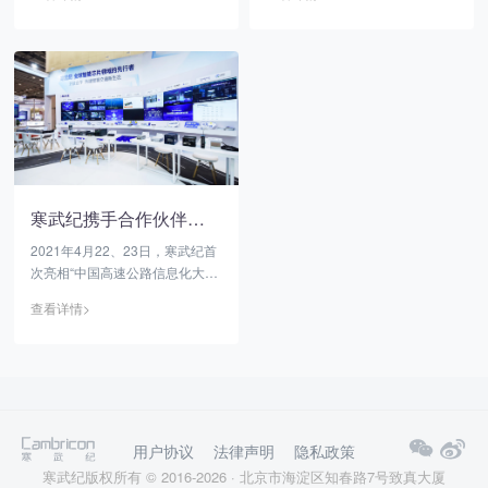
携旗下覆盖“云边端”全线智能芯
MLU220-SOM荣获亚洲智能交通
片产品及众多行业落地案例、解
旗舰展2021年度“创新产品”殊
决方案亮相2021世界人工智能大
荣。
会，引发众多媒体与参展观众的
关注。
寒武纪携手合作伙伴共建智慧交通新生态
2021年4月22、23日，寒武纪首
次亮相“中国高速公路信息化大会
暨技术产品展示会”（简称
查看详情>
CEIC）。
用户协议
法律声明
隐私政策
寒武纪版权所有 © 2016-2026 · 北京市海淀区知春路7号致真大厦